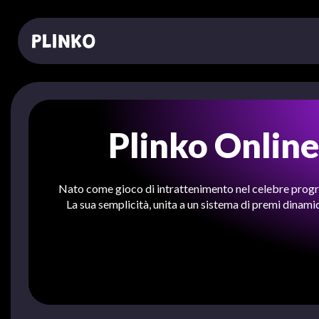
Plinko Online
Nato come gioco di intrattenimento nel celebre program
La sua semplicità, unita a un sistema di premi dinami