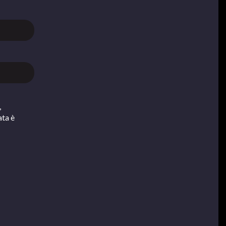
,
ata è