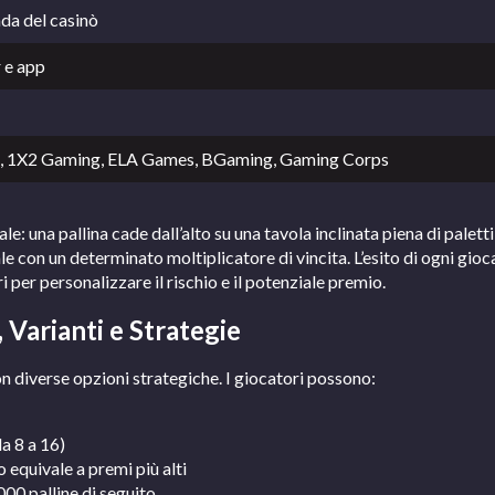
da del casinò
 e app
, 1X2 Gaming, ELA Games, BGaming, Gaming Corps
e: una pallina cade dall’alto su una tavola inclinata piena di paletti
 con un determinato moltiplicatore di vincita. L’esito di ogni gioc
 per personalizzare il rischio e il potenziale premio.
Varianti e Strategie
n diverse opzioni strategiche. I giocatori possono:
a 8 a 16)
o equivale a premi più alti
000 palline di seguito