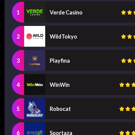
1
Verde Casino
2
WildTokyo
3
Playfina
4
WinWin
5
Robocat
6
Sportaza