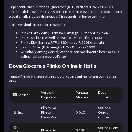
La percentuale di ritorno al giocatore (RTP) varia tra il 94% e il 99% a
seconda del provider. Le versioni con RTP più elevato tendono ad attrarre
giocatori alla ricerca di vincite più frequenti nel lungo termine.
Tra le versioni più popolari troviamo:
Plinko Dare2Win (Hacksaw Gaming): RTP fino al 98,98%
Plinko Spribe: tre livelli di rischio e vincite fino a x555
Plinko ELA Games: RTP al 98%, fino a 7.500€ di vincita
Easter Plinko (BGaming): RTP 99%, fino a x1000
UPlinko (Gaming Corps): variante con movimento inverso della
pallina (dal basso verso l’alto)
Dove Giocare a Plinko Online in Italia
Il gioco Plinko è disponibile in diversi casinò online italiani con licenza
ADM.
Versioni
Puntata
Dove
🎰 Casinò
Disponibili
Minima
Trovarlo
Plinko Go,
Sezione
🟢 Sisal
Plinko
0,01€
Quick
Dare2Win
Games
🔵
Sezione Soft
Plinko Go
0,10€