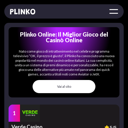
Plinko Online: Il Miglior Gioco del
Casinò Online
Nato come gioco di intrattenimento nel celebre programma
televisivo “OK, il prezzo è giusto”, il Plinko ha conosciuto una nuova
popolarità nel mondo dei casinò online italiani. La sua semplicità,
unita a un sistema di premi dinamico e personalizzabile, ha reso il
gioco una delle alternative più amate nel panorama dei quick
games, accanto a titoli noti come Aviator o JetX.
Vai al sito
1
Verde Casino
5/5